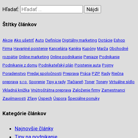
Hľadať:
Štítky článkov
Akcie
Ako ušetriť
Auto
Definície
Digitálny marketing
Dotácie
Eshop
Firma
Havarijné poistenie
Kancelária
Kariéra
Kupóny
Marža
Obchodné
rozpätie
Online marketing
Online podnikanie
Peniaze
Podnikanie
Podnikanie z domu
Podnikateľský plán
Poistenie auta
Pojmy
Poradenstvo
Predaj spoločnosti
Preprava
Práca
PZP
Rady
Riečna
preprava
s.r.o.
Sporenie
Tipy a rady
Tlačiareň
Toner
Tonery
Virtuálne sídlo
Vkladná knižka
Vnútroštátna preprava
Založenie firmy
Zamestnanci
Zaujímavosti
Zľavy
Úspech
Úspora
Špeciálne ponuky
Kategórie článkov
Najnovšie články
Tipy na podnikanie