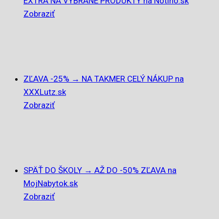
EXTRA NA VYBRANÉ PRODUKTY na Notino.sk
Zobraziť
ZĽAVA -25% → NA TAKMER CELÝ NÁKUP na
XXXLutz.sk
Zobraziť
SPÄŤ DO ŠKOLY → AŽ DO -50% ZĽAVA na
MojNabytok.sk
Zobraziť