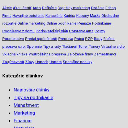
Akcie
Ako ušetriť
Auto
Definície
Digitálny marketing
Dotácie
Eshop
Firma
Havarijné poistenie
Kancelária
Kariéra
Kupóny
Marža
Obchodné
rozpätie
Online marketing
Online podnikanie
Peniaze
Podnikanie
Podnikanie z domu
Podnikateľský plán
Poistenie auta
Pojmy
Poradenstvo
Predaj spoločnosti
Preprava
Práca
PZP
Rady
Riečna
preprava
s.r.o.
Sporenie
Tipy a rady
Tlačiareň
Toner
Tonery
Virtuálne sídlo
Vkladná knižka
Vnútroštátna preprava
Založenie firmy
Zamestnanci
Zaujímavosti
Zľavy
Úspech
Úspora
Špeciálne ponuky
Kategórie článkov
Najnovšie články
Tipy na podnikanie
Manažment
Marketing
Financie