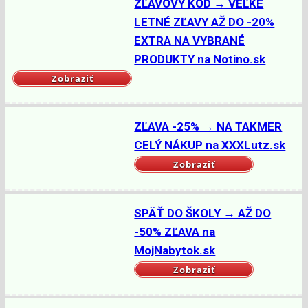
ZĽAVOVÝ KÓD → VEĽKÉ
LETNÉ ZĽAVY AŽ DO -20%
EXTRA NA VYBRANÉ
PRODUKTY na Notino.sk
Zobraziť
ZĽAVA -25% → NA TAKMER
CELÝ NÁKUP na XXXLutz.sk
Zobraziť
SPÄŤ DO ŠKOLY → AŽ DO
-50% ZĽAVA na
MojNabytok.sk
Zobraziť