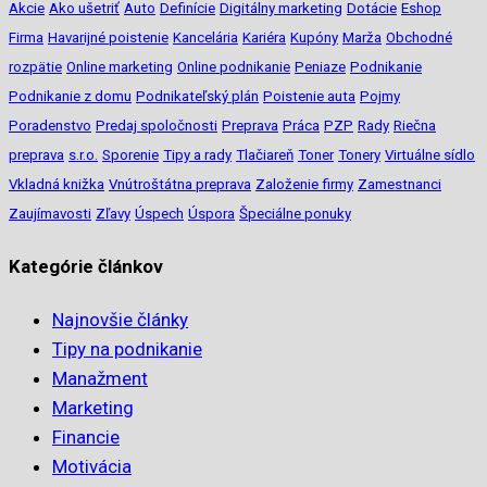
Akcie
Ako ušetriť
Auto
Definície
Digitálny marketing
Dotácie
Eshop
Firma
Havarijné poistenie
Kancelária
Kariéra
Kupóny
Marža
Obchodné
rozpätie
Online marketing
Online podnikanie
Peniaze
Podnikanie
Podnikanie z domu
Podnikateľský plán
Poistenie auta
Pojmy
Poradenstvo
Predaj spoločnosti
Preprava
Práca
PZP
Rady
Riečna
preprava
s.r.o.
Sporenie
Tipy a rady
Tlačiareň
Toner
Tonery
Virtuálne sídlo
Vkladná knižka
Vnútroštátna preprava
Založenie firmy
Zamestnanci
Zaujímavosti
Zľavy
Úspech
Úspora
Špeciálne ponuky
Kategórie článkov
Najnovšie články
Tipy na podnikanie
Manažment
Marketing
Financie
Motivácia