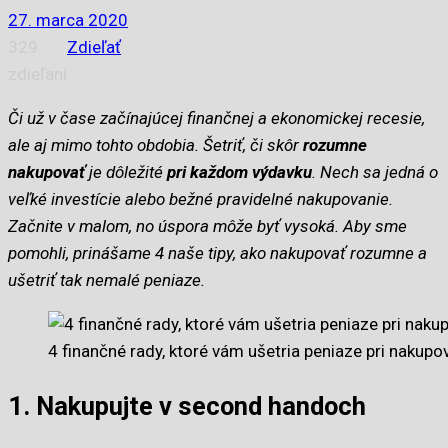
27. marca 2020
329
Zdieľať
zdieľaní
Či už v čase začínajúcej finančnej a ekonomickej recesie,
ale aj mimo tohto obdobia. Šetriť, či skôr
rozumne
nakupovať
je dôležité
pri každom výdavku
. Nech sa jedná o
veľké investície alebo bežné pravidelné nakupovanie.
Začnite v malom, no úspora môže byť vysoká. Aby sme
pomohli, prinášame 4 naše tipy, ako nakupovať rozumne a
ušetriť tak nemalé peniaze.
4 finančné rady, ktoré vám ušetria peniaze pri nakupo
1. Nakupujte v second handoch