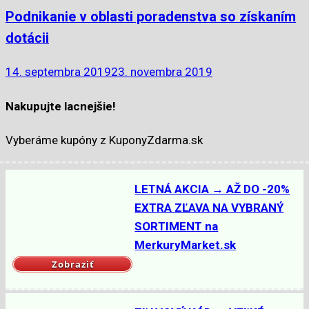
Podnikanie v oblasti poradenstva so získaním
dotácii
14. septembra 2019
23. novembra 2019
Nakupujte lacnejšie!
Vyberáme kupóny z KuponyZdarma.sk
LETNÁ AKCIA → AŽ DO -20%
EXTRA ZĽAVA NA VYBRANÝ
SORTIMENT na
MerkuryMarket.sk
Zobraziť