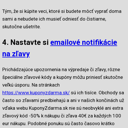
Tým, že si kúpite veci, ktoré si budete môcť vyprať doma
sami a nebudete ich musieť odniesť do čistiarne,
skutočne ušetríte.
4. Nastavte si
emailové notifikácie
na zľavy
Prichádzajúce upozornenia na výpredaje či zľavy, rôzne
špeciálne zľavové kódy a kupóny môžu priniesť skutočne
veľkú úsporu. Na stránkach
https://www.kuponyzdarma.sk/
sú ich tisíce. Obchody sa
často so zľavami predbiehajú a ani v našich končinách už
vďaka webu KuponyZdarma.sk nie sú neobvyklé ani extra
zľavový kód -50% k nákupu či zľava 40€ za každých 100
eur nákupu. Podobné ponuku sú často časovo krátko