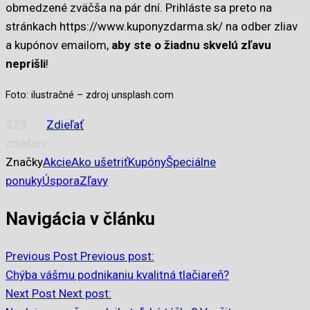
obmedzené zväčša na pár dní. Prihláste sa preto na
stránkach https://www.kuponyzdarma.sk/ na odber zliav
a kupónov emailom,
aby ste o žiadnu skvelú zľavu
neprišli
!
Foto: ilustračné – zdroj unsplash.com
329
Zdieľať
zdieľaní
Značky
Akcie
Ako ušetriť
Kupóny
Špeciálne
ponuky
Úspora
Zľavy
Navigácia v článku
Previous Post
Previous post:
Chýba vášmu podnikaniu kvalitná tlačiareň?
Next Post
Next post: