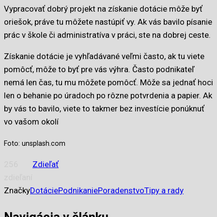
Vypracovať dobrý projekt na získanie dotácie môže byť
oriešok, práve tu môžete nastúpiť vy. Ak vás bavilo písanie
prác v škole či administratíva v práci, ste na dobrej ceste.
Získanie dotácie je vyhľadávané veľmi často, ak tu viete
pomôcť, môže to byť pre vás výhra. Často podnikateľ
nemá len čas, tu mu môžete pomôcť. Môže sa jednať hoci
len o behanie po úradoch po rôzne potvrdenia a papier. Ak
by vás to bavilo, viete to takmer bez investície ponúknuť
vo vašom okolí
Foto: unsplash.com
256
Zdieľať
zdieľaní
Značky
Dotácie
Podnikanie
Poradenstvo
Tipy a rady