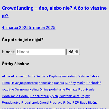
Crowdfunding – áno, alebo nie? A čo to vlastne
je?
4. marca 2025
5. marca 2025
Čo potrebujete nájsť?
Hľadať:
Štítky článkov
Akcie
Ako ušetriť
Auto
Definície
Digitálny marketing
Dotácie
Eshop
Firma
Havarijné poistenie
Kancelária
Kariéra
Kupóny
Marža
Obchodné
rozpätie
Online marketing
Online podnikanie
Peniaze
Podnikanie
Podnikanie z domu
Podnikateľský plán
Poistenie auta
Pojmy
Poradenstvo
Predaj spoločnosti
Preprava
Práca
PZP
Rady
Riečna