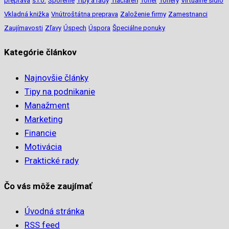
preprava
s.r.o.
Sporenie
Tipy a rady
Tlačiareň
Toner
Tonery
Virtuálne sídlo
Vkladná knižka
Vnútroštátna preprava
Založenie firmy
Zamestnanci
Zaujímavosti
Zľavy
Úspech
Úspora
Špeciálne ponuky
Kategórie článkov
Najnovšie články
Tipy na podnikanie
Manažment
Marketing
Financie
Motivácia
Praktické rady
Čo vás môže zaujímať
Úvodná stránka
RSS feed