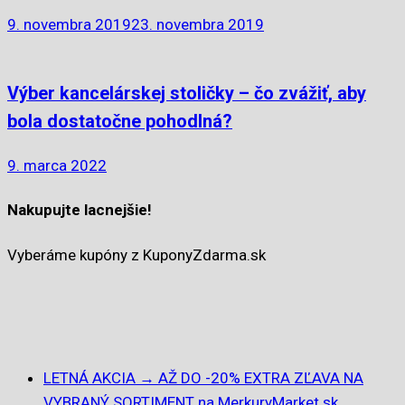
9. novembra 2019
23. novembra 2019
Výber kancelárskej stoličky – čo zvážiť, aby
bola dostatočne pohodlná?
9. marca 2022
Nakupujte lacnejšie!
Vyberáme kupóny z KuponyZdarma.sk
LETNÁ AKCIA → AŽ DO -20% EXTRA ZĽAVA NA
VYBRANÝ SORTIMENT na MerkuryMarket.sk